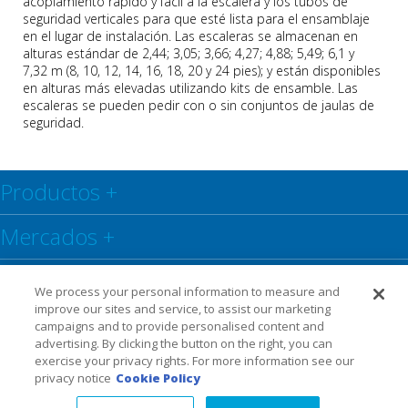
acoplamiento rápido y fácil a la escalera y los tubos de
seguridad verticales para que esté lista para el ensamblaje
en el lugar de instalación. Las escaleras se almacenan en
alturas estándar de 2,44; 3,05; 3,66; 4,27; 4,88; 5,49; 6,1 y
7,32 m (8, 10, 12, 14, 16, 18, 20 y 24 pies);
y están disponibles
en alturas más elevadas utilizando kits de ensamble. Las
escaleras se pueden pedir con o sin conjuntos de jaulas de
seguridad.
Productos
+
Mercados
+
Centro de recursos
+
We process your personal information to measure and
improve our sites and service, to assist our marketing
Social
+
campaigns and to provide personalised content and
advertising. By clicking the button on the right, you can
exercise your privacy rights. For more information see our
Legal
Privacy Policy
Warranty
privacy notice
Cookie Policy