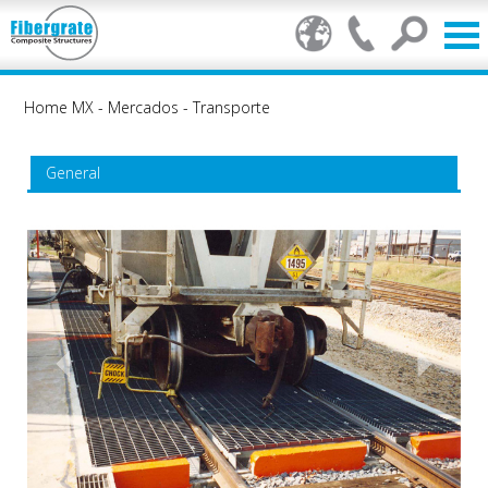
Home MX
-
Mercados
-
Transporte
General